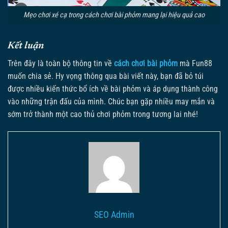
Mẹo chơi xé cạ trong cách chơi bài phỏm mang lại hiệu quả cao
Kết luận
Trên đây là toàn bộ thông tin về
cách chơi bài phỏm
mà Fun88
muốn chia sẻ. Hy vọng thông qua bài viết này, bạn đã bỏ túi
được nhiều kiến thức bổ ích về bài phỏm và áp dụng thành công
vào những trận đấu của mình. Chúc bạn gặp nhiều may mắn và
sớm trở thành một cao thủ chơi phỏm trong tương lai nhé!
SEO Admin