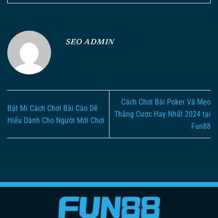
SEO ADMIN
Cách Chơi Bài Poker Và Mẹo
Bật Mí Cách Chơi Bài Cào Dễ
Thắng Cược Hay Nhất 2024 tại
Hiểu Dành Cho Người Mới Chơi
Fun88