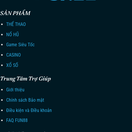
SẢN PHẨM
THỂ THAO
NỔ HŨ
Game Siêu Tốc
CASINO
XỔ SỐ
Trung Tâm Trợ Giúp
Giới thiệu
Chính sách Bảo mật
Điều kiện và Điều khoản
FAQ FUN88