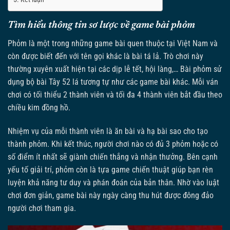
Tìm hiểu thông tin sơ lược về game bài phỏm
Phỏm là một trong những game bài quen thuộc tại Việt Nam và
còn được biết đến với tên gọi khác là bài tá lả. Trò chơi này
thường xuyên xuất hiện tại các dịp lễ tết, hội làng,… Bài phỏm sử
dụng bộ bài Tây 52 lá tương tự như các game bài khác. Mỗi ván
chơi có tối thiểu 2 thành viên và tối đa 4 thành viên bắt đầu theo
chiều kim đồng hồ.
Nhiệm vụ của mỗi thành viên là ăn bài và hạ bài sao cho tạo
thành phỏm. Khi kết thúc, người chơi nào có đủ 3 phỏm hoặc có
số điểm ít nhất sẽ giành chiến thắng và nhận thưởng. Bên cạnh
yếu tố giải trí, phỏm còn là tựa game chiến thuật giúp bạn rèn
luyện khả năng tư duy và phán đoán của bản thân. Nhờ vào luật
chơi đơn giản, game bài này ngày càng thu hút được đông đảo
người chơi tham gia.