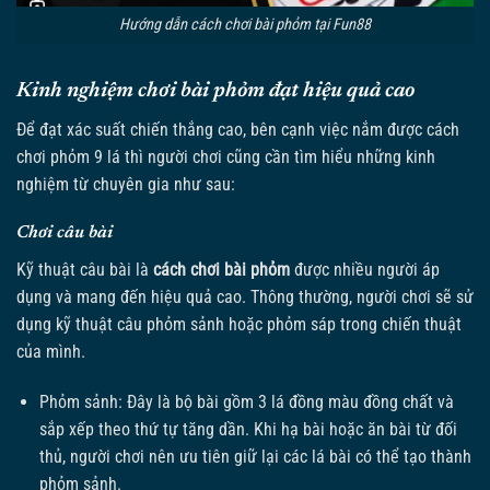
Hướng dẫn cách chơi bài phỏm tại Fun88
Kinh nghiệm chơi bài phỏm đạt hiệu quả cao
Để đạt xác suất chiến thắng cao, bên cạnh việc nắm được cách
chơi phỏm 9 lá thì người chơi cũng cần tìm hiểu những kinh
nghiệm từ chuyên gia như sau:
Chơi câu bài
Kỹ thuật câu bài là
cách chơi bài phỏm
được nhiều người áp
dụng và mang đến hiệu quả cao. Thông thường, người chơi sẽ sử
dụng kỹ thuật câu phỏm sảnh hoặc phỏm sáp trong chiến thuật
của mình.
Phỏm sảnh: Đây là bộ bài gồm 3 lá đồng màu đồng chất và
sắp xếp theo thứ tự tăng dần. Khi hạ bài hoặc ăn bài từ đối
thủ, người chơi nên ưu tiên giữ lại các lá bài có thể tạo thành
phỏm sảnh.